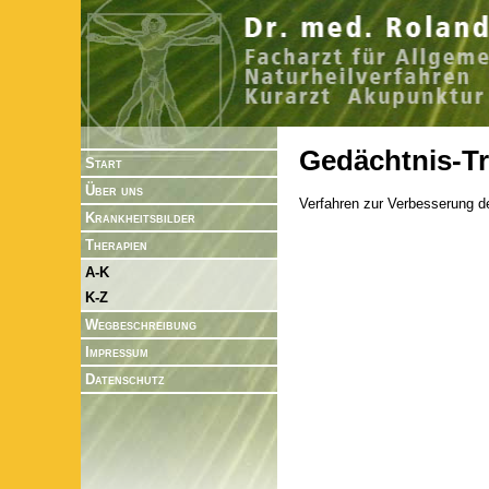
Gedächtnis-Tr
Start
Über uns
Verfahren zur Verbesserung 
Krankheitsbilder
Therapien
A-K
K-Z
Wegbeschreibung
Impressum
Datenschutz