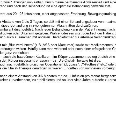
h zwei Sitzungen von selbst. Durch meine permanente Anwesenheit und eine 
end und nach der Behandlung ist eine optimale Behandlung gewährleistet.
eht aus 20 - 25 Infusionen, einer angepassten Ernährung, Bewegungstraining 
 im Abstand von 2 bis 3 Tagen, so daß mit einer Behandlungsdauer von maxi
, diese Behandlung in zwei getrennten Abschnitten durchzuführen.
 ambulant durchgeführt. Nach jeder Behandlung kann der Patient normal nach
drücken oder Unterarm gegeben. Währenddessen sitzt oder liegt der Patient
 sich auch zusammen mit anderen Therapieformen für arterielle Verschlußkra
ar mit „Blut-Verdünnern” (z.B. ASS oder Marcumar) sowie mit Medikamenten, d
törungen wirken. Häufig kann man während oder nach einer erfolgreichen Ch
er ganz verzichten.
- auch die haardünnen Kapillaren - im Körper zusammen, so ergibt sich eine 
g den Körper insgesamt erfassen muß. Die Chelat-Therapie tut dies.
 auch nach gefäßchirurgischen Operationen („Bypass”, „Y-Prothese” etc.) oder
s die Chelat-Therapie derartigen schweren Eingriffen von vornherein vorbeugt.
n nach einem Abstand von 3-6 Monaten mit ca. 1 Infusion pro Monat fortgesetz
iter zu verbessern, zu stabilisieren und so über viele Jahre aufrecht zu erha