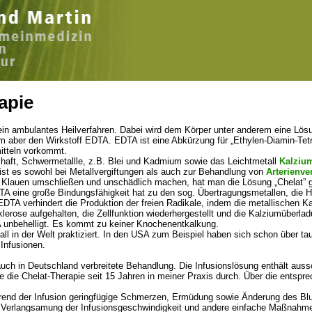
apie
ein ambulantes Heilverfahren. Dabei wird dem Körper unter anderem eine Lösu
em aber den Wirkstoff EDTA. EDTA ist eine Abkürzung für „Ethylen-Diamin-Tetr
itteln vorkommt.
haft, Schwermetallle, z.B. Blei und Kadmium sowie das Leichtmetall
Kalziu
st es sowohl bei Metallvergiftungen als auch zur Behandlung von
Arterienve
 Klauen umschließen und unschädlich machen, hat man die Lösung „Chelat” ge
TA eine große Bindungsfähigkeit hat zu den sog. Übertragungsmetallen, die H
DTA verhindert die Produktion der freien Radikale, indem die metallischen 
sklerose aufgehalten, die Zellfunktion wiederhergestellt und die Kalziumüber
 unbehelligt. Es kommt zu keiner Knochenentkalkung.
all in der Welt praktiziert. In den USA zum Beispiel haben sich schon über ta
 Infusionen.
 auch in Deutschland verbreitete Behandlung. Die Infusionslösung enthält au
e die Chelat-Therapie seit 15 Jahren in meiner Praxis durch. Über die entspr
end der Infusion geringfügige Schmerzen, Ermüdung sowie Änderung des Blut
Verlangsamung der Infusionsgeschwindigkeit und andere einfache Maßnahmen 