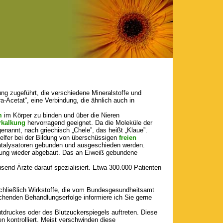
ng zugeführt, die verschiedene Mineralstoffe und
a-Acetat”, eine Verbindung, die ähnlich auch in
m
im Körper zu binden und über die Nieren
rkalkung
hervorragend geeignet. Da die Moleküle der
nannt, nach griechisch „Chele”, das heißt „Klaue”.
elfer bei der Bildung von überschüssigen
freien
Katalysatoren gebunden und ausgeschieden werden.
ladung wieder abgebaut. Das an Eiweiß gebundene
usend Ärzte darauf spezialisiert. Etwa 300.000 Patienten
sschließlich Wirkstoffe, die vom Bundesgesundheitsamt
echenden Behandlungserfolge informiere ich Sie gerne
druckes oder des Blutzuckerspiegels auftreten. Diese
kontrolliert. Meist verschwinden diese