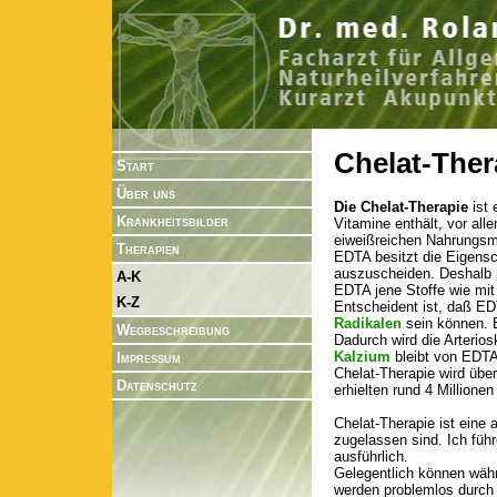
Chelat-Ther
Start
Über uns
Die Chelat-Therapie
ist 
Krankheitsbilder
Vitamine enthält, vor all
eiweißreichen Nahrungsm
Therapien
EDTA besitzt die Eigensc
auszuscheiden. Deshalb i
A-K
EDTA jene Stoffe wie mit
K-Z
Entscheident ist, daß ED
Radikalen
sein können. E
Wegbeschreibung
Dadurch wird die Arterio
Kalzium
bleibt von EDTA
Impressum
Chelat-Therapie wird über
Datenschutz
erhielten rund 4 Millionen
Chelat-Therapie ist eine
zugelassen sind. Ich führ
ausführlich.
Gelegentlich können währ
werden problemlos durch 