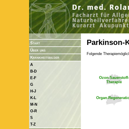
Parkinson-K
Start
Über uns
Folgende Therapiemöglic
Krankheitsbilder
A
B-D
Ozon-Sauerstoff-
E-F
Therapie
G
H-J
Organ-Regenerati
K-L
M-N
O-R
S
T-Z