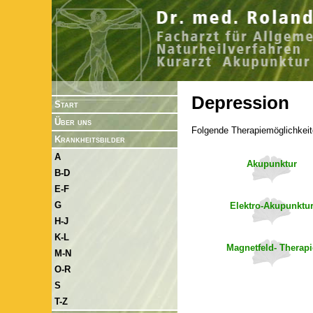
Depression
Start
Über uns
Folgende Therapiemöglichkeit
Krankheitsbilder
A
Akupunktur
B-D
E-F
G
Elektro-Akupunktu
H-J
K-L
Magnetfeld- Therapi
M-N
O-R
S
T-Z