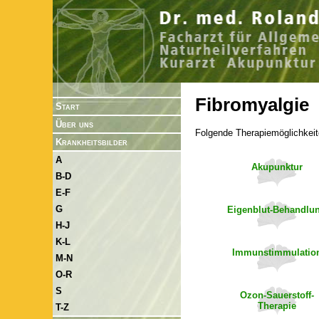
Fibromyalgie
Start
Über uns
Folgende Therapiemöglichkeit
Krankheitsbilder
A
Akupunktur
B-D
E-F
G
Eigenblut-Behandlu
H-J
K-L
Immunstimmulatio
M-N
O-R
S
Ozon-Sauerstoff-
Therapie
T-Z