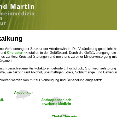
kalkung
eine Veränderung der Struktur der Arterienwände. Die Veränderung geschieht h
und
Cholesterin
kristallen in der Gefäßwand. Durch die Gefäßverengung, di
t es zu Herz-Kreislauf-Störungen und meistens zu einer Minderversorgung mit
 Organen.
durch verschiedene Risikofaktoren gefördert: Hochdruck, Stoffwechselstörung d
ifte, wie Nikotin und Alkohol, übermäßigen Streß, Schlafmangel und Bewegu
hkeiten werden von mir zur Vorbeugung und Behandlung eingesetzt:
Akupunktur
ff-
Anthroposophisch
erweiterte Medizin
Chelat-Therapie