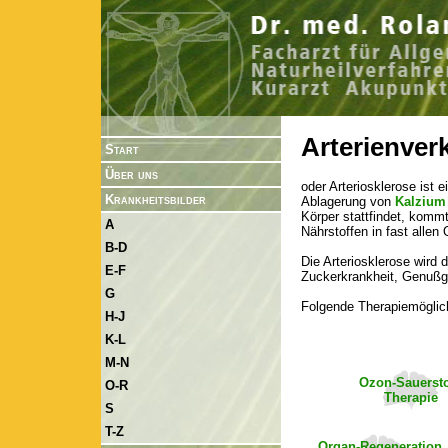
Arterienver
Start
Über uns
oder Arteriosklerose ist 
Krankheitsbilder
Ablagerung von
Kalzium
Körper stattfindet, komm
A
Nährstoffen in fast allen
B-D
Die Arteriosklerose wird 
E-F
Zuckerkrankheit, Genußg
G
Folgende Therapiemöglic
H-J
K-L
M-N
Ozon-Sauersto
O-R
Therapie
S
T-Z
Organ-Regeneration