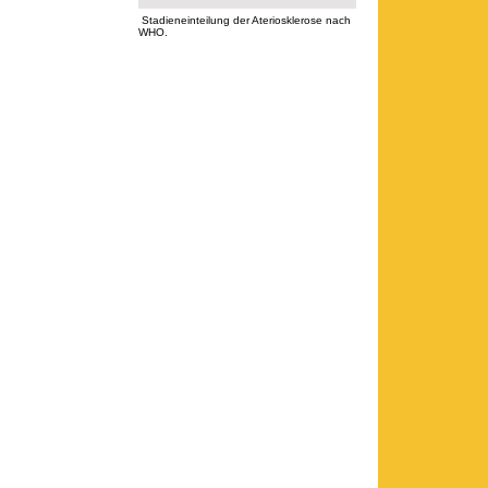
Stadieneinteilung der Ateriosklerose nach
WHO.