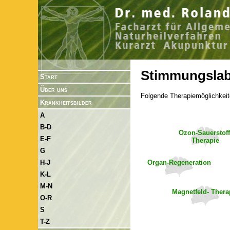
Stimmungslabi
Start
Über uns
Folgende Therapiemöglichkeit
Krankheitsbilder
A
B-D
Ozon-Sauerstoff
E-F
Therapie
G
Organ-Regeneration
H-J
K-L
M-N
Magnetfeld- Thera
O-R
S
T-Z