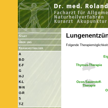
Lungenentzü
Start
Über uns
Folgende Therapiemöglichkeit
Krankheitsbilder
A
Ei
B-D
Thymus-Therapie
E-F
G
H-J
Ozon-Sauerstoff-
K-L
Therapie
M-N
O
O-R
S
T-Z